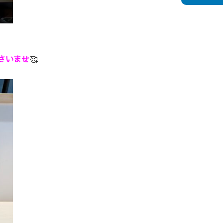
さいませ
🥰