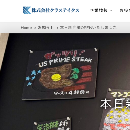
企業情報
お役
株式会社クラステイタス
地域のコミュニティーを大切にする企業
Home
お知らせ
本日新店舗OPENいたしました！
本日