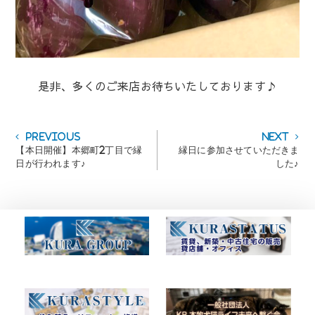
是非、多くのご来店お待ちいたしております♪
投
Previous
Next
Previous
Next
post:
post:
【本日開催】本郷町2丁目で縁
縁日に参加させていただきま
稿
日が行われます♪
した♪
ナ
ビ
ゲ
ー
シ
ョ
ン