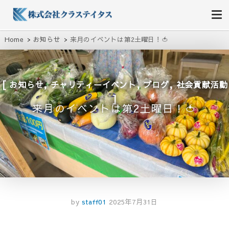
株式会社クラステイタス
地域のコミュニティーを大切にする企業
Home
お知らせ
来月のイベントは第2土曜日！🍅
,
,
,
お知らせ
チャリティーイベント
ブログ
社会貢献活動
来月のイベントは第2土曜日！🍅
by
staff01
2025年7月31日