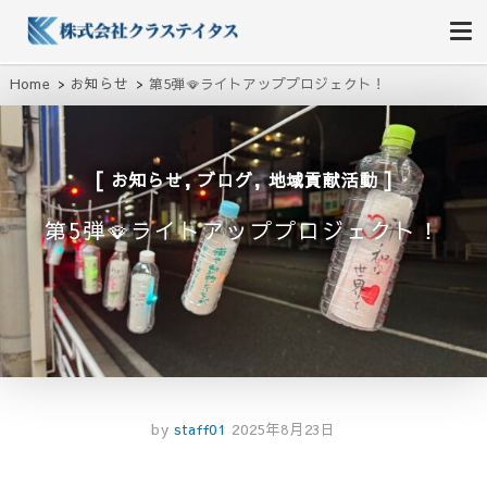
株式会社クラステイタス
地域のコミュニティーを大切にする企業
Home
お知らせ
第5弾🪭ライトアッププロジェクト！
,
,
お知らせ
ブログ
地域貢献活動
第5弾🪭ライトアッププロジェクト！
by
staff01
2025年8月23日