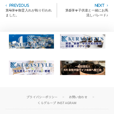
投
Previous
Next
Previous
Next
post:
post:
第4弾🪭御霊入れが執り行われ
第6弾🪭子供達と一緒にお馬
稿
ました。
流しパレード♪
ナ
ビ
ゲ
ー
シ
ョ
ン
プライバシーポリシー
お問い合わせ
くらグループ INSTAGRAM