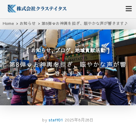
株式会社クラステイタス
地域のコミュニティーを大切にする企業
Home
お知らせ
第8弾🪭お神輿を担ぎ、賑やかな声が響きます♪
,
,
お知らせ
ブログ
地域貢献活動
第8弾🪭お神輿を担ぎ、賑やかな声が響
きます♪
by
staff01
2025年8月28日