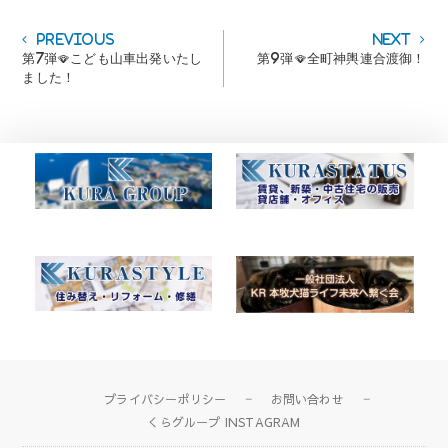
投
Previous
Next
Previous
Next
post:
post:
第7弾🪭こども山車出発いたし
第9弾🪭全町神輿連合渡御！
稿
ました！
ナ
ビ
ゲ
ー
シ
ョ
ン
プライバシーポリシー
お問い合わせ
くらグループ INSTAGRAM