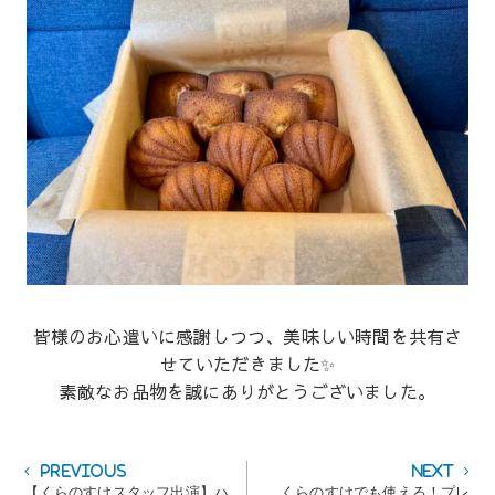
皆様のお心遣いに感謝しつつ、美味しい時間を共有さ
せていただきました✨
素敵なお品物を誠にありがとうございました。
投
Previous
Next
Previous
Next
post:
post:
【くらのすけスタッフ出演】ハ
くらのすけでも使える！プレ