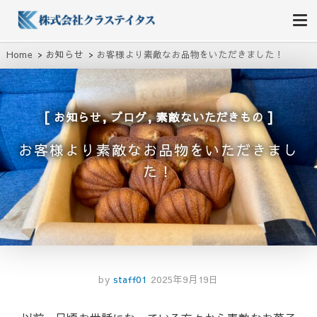
株式会社クラステイタス
地域のコミュニティーを大切にする企業
Home
お知らせ
お客様より素敵なお品物をいただきました！
,
,
お知らせ
ブログ
素敵ないただきもの
お客様より素敵なお品物をいただきまし
た！
by
staff01
2025年9月19日