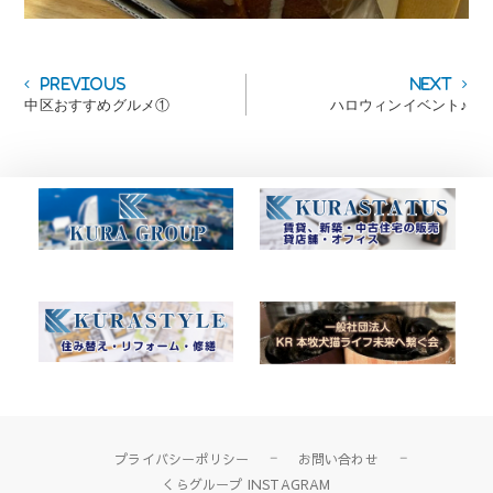
投
Previous
Next
Previous
Next
post:
post:
中区おすすめグルメ①
ハロウィンイベント♪
稿
ナ
ビ
ゲ
ー
シ
ョ
ン
プライバシーポリシー
お問い合わせ
くらグループ INSTAGRAM