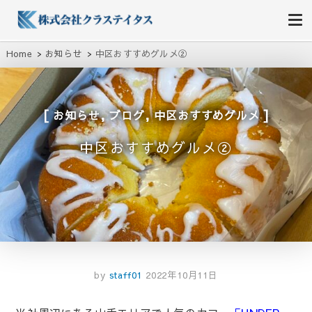
株式会社クラステイタス
地域のコミュニティーを大切にする企業
Home
お知らせ
中区おすすめグルメ②
,
,
お知らせ
ブログ
中区おすすめグルメ
中区おすすめグルメ②
by
staff01
2022年10月11日