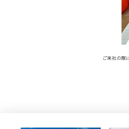
ご来社の際
投
稿
ナ
ビ
ゲ
ー