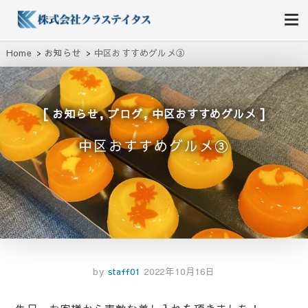
株式会社クラステイタス
地域のコミュニティーを大切にする企業
Home
お知らせ
中区おすすめグルメ③
,
,
お知らせ
ブログ
中区おすすめグルメ
中区おすすめグルメ③
by
staff01
2022年10月16日