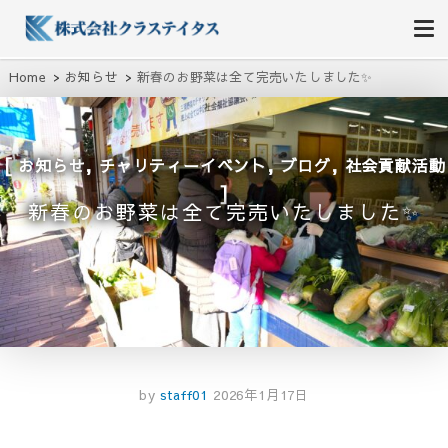
株式会社クラステイタス
地域のコミュニティーを大切にする企業
Home
お知らせ
新春のお野菜は全て完売いたしました✨
,
,
,
お知らせ
チャリティーイベント
ブログ
社会貢献活動
新春のお野菜は全て完売いたしました✨
by
staff01
2026年1月17日