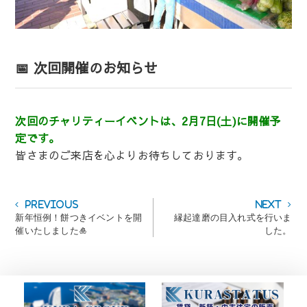
📅 次回開催のお知らせ
次回のチャリティーイベントは、2月7日(土)に開催予
定です。
皆さまのご来店を心よりお待ちしております。
投
Previous
Next
Previous
Next
post:
post:
新年恒例！餅つきイベントを開
縁起達磨の目入れ式を行いま
稿
催いたしました🎍
した。
ナ
ビ
ゲ
ー