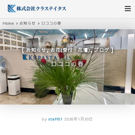
株式会社クラステイタス
地域のコミュニティーを大切にする企業
Home
お知らせ
ロココの春
,
,
お知らせ
お花(受付・花壇)
ブログ
ロココの春
by
staff01
2026年1月30日