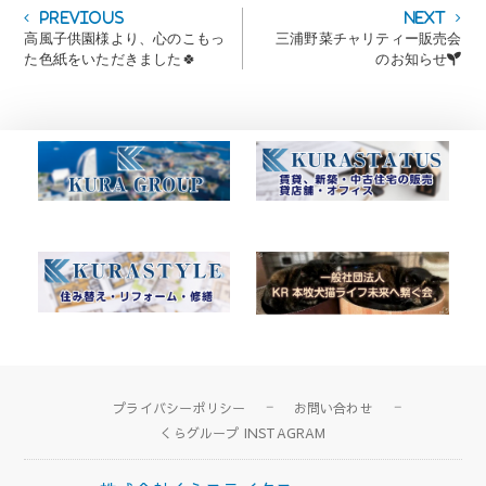
投
Previous
Next
Previous
Next
post:
post:
高風子供園様より、心のこもっ
三浦野菜チャリティー販売会
稿
た色紙をいただきました🍀
のお知らせ🌱
ナ
ビ
ゲ
ー
シ
ョ
ン
プライバシーポリシー
お問い合わせ
くらグループ INSTAGRAM