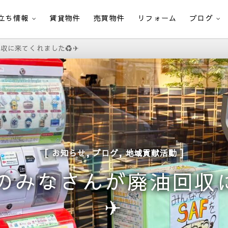
立ち情報
賃貸物件
売買物件
リフォーム
ブログ
収に来てくれました♻️✈
,
,
お知らせ
ブログ
地域貢献活動
のみなさんが廃油回収
✈