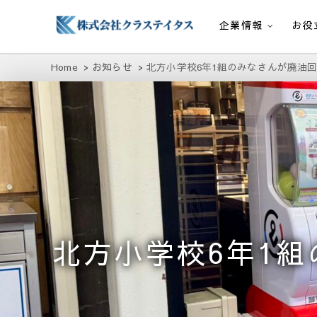
企業情報
お役
株式会社クラステイタス
地域のコミュニティーを大切にする企業
Home
お知らせ
北方小学校6年1組のみなさんが廃油回
北方小学校6年1組