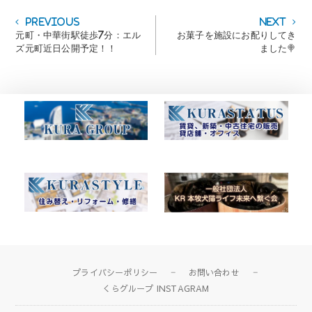
投
Previous
Next
Previous
Next
post:
post:
元町・中華街駅徒歩7分：エル
お菓子を施設にお配りしてき
稿
ズ元町近日公開予定！！
ました🍭
ナ
ビ
ゲ
ー
シ
ョ
ン
プライバシーポリシー
お問い合わせ
くらグループ INSTAGRAM