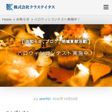
株式会社クラステイタス
地域のコミュニティーを大切にする企業
Home
お知らせ
ハロウィンコンテスト実施中！
,
,
お知らせ
ブログ
地域貢献活動
ハロウィンコンテスト実施中！
by
staff01
2022年10月30日