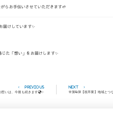
がらお手伝いさせていただきます🌱
でお届けしています✨
感じた「想い」をお届けします✨
Previous
Next
Previous
Next
post:
post:
の想いは、今後も続きます🌏✨
🌸第4弾【祝卒業】地域とつ