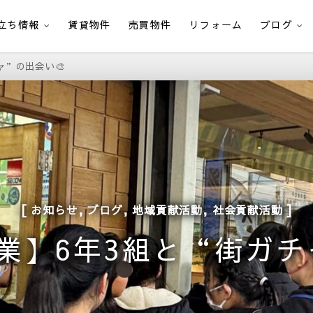
立ち情報
賃貸物件
売買物件
リフォーム
ブログ
ャ”の出会い🎨
,
,
,
お知らせ
ブログ
地域貢献活動
社会貢献活動
卒業】6年3組と“街ガチ