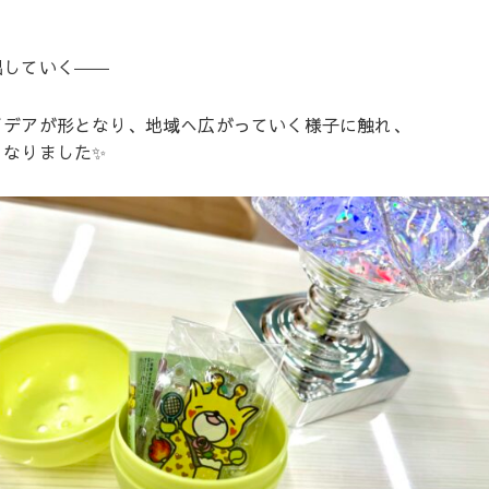
、
出していく――
イデアが形となり、地域へ広がっていく様子に触れ、
となりました✨