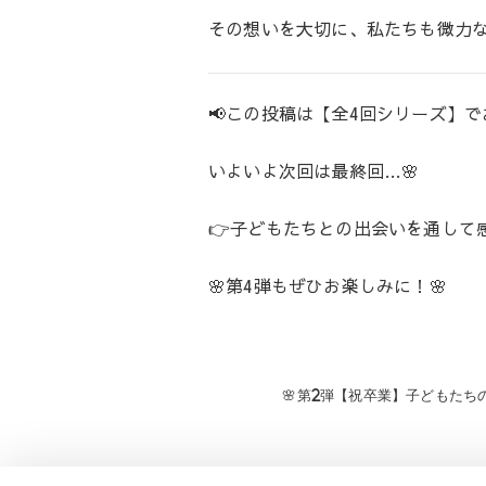
その想いを大切に、私たちも微力な
📢この投稿は【全4回シリーズ】
いよいよ次回は最終回…🌸
👉子どもたちとの出会いを通して
🌸第4弾もぜひお楽しみに！🌸
投
🌸第2弾【祝卒業】子どもたち
稿
ナ
ビ
ゲ