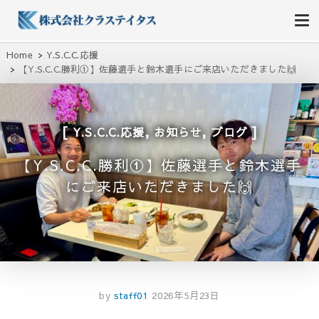
株式会社クラステイタス
地域のコミュニティーを大切にする企業
Home
Y.S.C.C.応援
【Y.S.C.C.勝利①】佐藤選手と鈴木選手にご来店いただきました🙌
,
,
Y.S.C.C.応援
お知らせ
ブログ
【Y.S.C.C.勝利①】佐藤選手と鈴木選手
にご来店いただきました🙌
by
staff01
2026年5月23日