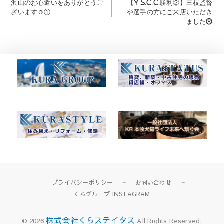
post:
post:
沢山のお心遣いをありがとうご
【Y.S.C.C.勝利②】三枝監督
稿
ざいます☺️①
や選手の方にご来店いただき
ナ
ました⚽
ビ
ゲ
ー
シ
ョ
ン
プライバシーポリシー
お問い合わせ
くらグループ INSTAGRAM
株式会社くらステイタス
© 2026
All Rights Reserved.