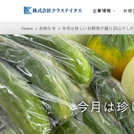
企業情報
お役
株式会社クラステイタス
地域のコミュニティーを大切にする企業
Home
お知らせ
今月は珍しいお野菜が盛り沢山でした
今月は珍