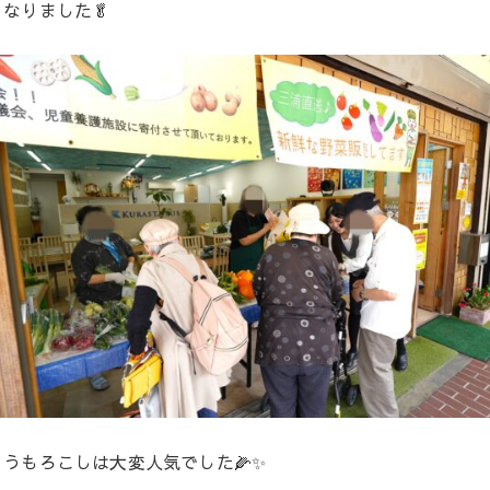
なりました🥬
うもろこしは大変人気でした🌽✨