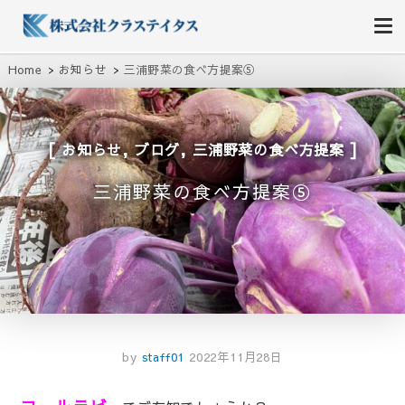
株式会社クラステイタス
地域のコミュニティーを大切にする企業
Home
お知らせ
三浦野菜の食べ方提案⑤
,
,
お知らせ
ブログ
三浦野菜の食べ方提案
三浦野菜の食べ方提案⑤
by
staff01
2022年11月28日