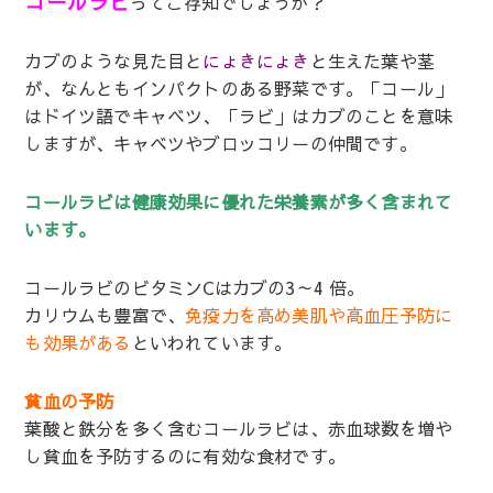
コールラビ
ってご存知でしょうか？
カブのような見た目と
にょきにょき
と生えた葉や茎
が、なんともインパクトのある野菜です。「コール」
はドイツ語でキャベツ、「ラビ」はカブのことを意味
しますが、キャベツやブロッコリーの仲間です。
コールラビは健康効果に優れた栄養素が多く含まれて
います。
コールラビのビタミンCはカブの3～4 倍。
カリウムも豊富で、
免疫力を高め美肌や高血圧予防に
も効果がある
といわれています。
貧血の予防
葉酸と鉄分を多く含むコールラビは、赤血球数を増や
し貧血を予防するのに有効な食材です。