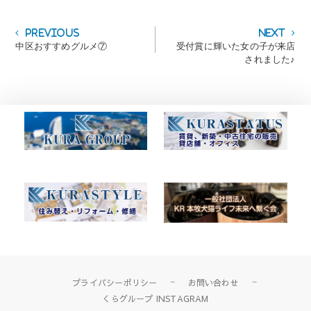
投
Previous
Next
Previous
Next
post:
post:
中区おすすめグルメ⑦
受付賞に輝いた女の子が来店
稿
されました♪
ナ
ビ
ゲ
ー
シ
ョ
ン
プライバシーポリシー
お問い合わせ
くらグループ INSTAGRAM