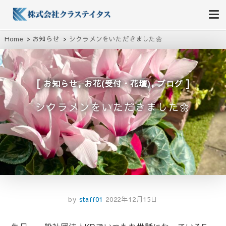
株式会社クラステイタス
地域のコミュニティーを大切にする企業
Home
お知らせ
シクラメンをいただきました🌼
,
,
お知らせ
お花(受付・花壇)
ブログ
シクラメンをいただきました🌼
by
staff01
2022年12月15日