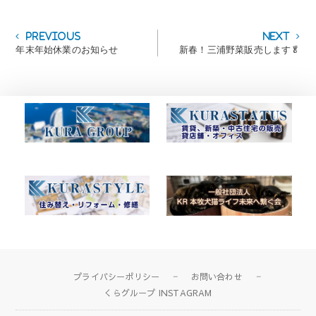
投
Previous
Next
Previous
Next
post:
post:
年末年始休業のお知らせ
新春！三浦野菜販売します🥬
稿
ナ
ビ
ゲ
ー
シ
ョ
ン
プライバシーポリシー
お問い合わせ
くらグループ INSTAGRAM