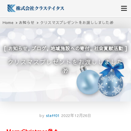
株式会社クラステイタス
地域のコミュニティーを大切にする企業
Home
お知らせ
クリスマスプレゼントをお渡ししました🎁
,
,
,
お知らせ
ブログ
地域施設への寄付
社会貢献活動
クリスマスプレゼントをお渡ししました
🎁
by
staff01
2022年12月26日