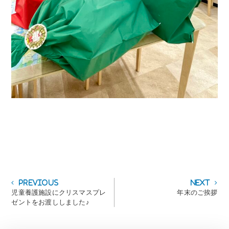
投
Previous
Next
Previous
Next
post:
post:
児童養護施設にクリスマスプレ
年末のご挨拶
稿
ゼントをお渡ししました♪
ナ
ビ