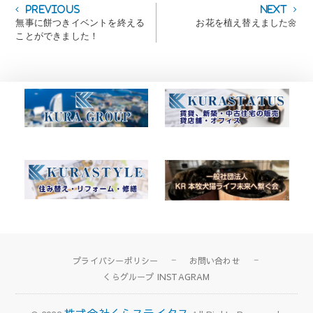
投
Previous
Next
Previous
Next
post:
post:
無事に餅つきイベントを終える
お花を植え替えました🌼
稿
ことができました！
ナ
ビ
ゲ
ー
シ
ョ
ン
プライバシーポリシー
お問い合わせ
くらグループ INSTAGRAM
株式会社くらステイタス