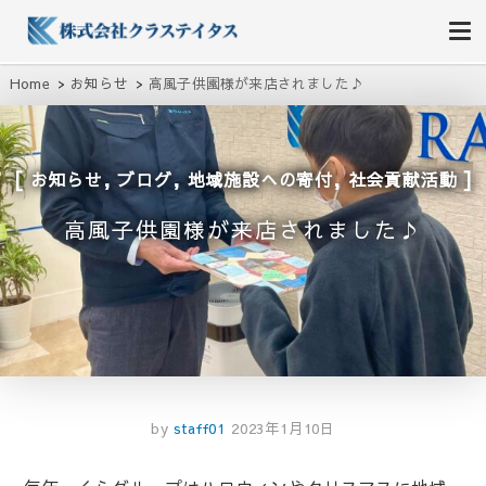
株式会社クラステイタス
地域のコミュニティーを大切にする企業
Home
お知らせ
高風子供園様が来店されました♪
,
,
,
お知らせ
ブログ
地域施設への寄付
社会貢献活動
高風子供園様が来店されました♪
by
staff01
2023年1月10日