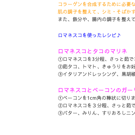
コラーゲンを合成するために必要な
肌の調子を整えて、シミ・そばか
また、鉄分や、腸内の調子を整え
ロマネスコを使ったレシピ♪
ロマネスコとタコのマリネ
①ロマネスコを3分程、さっと茹で
②茹タコ、トマト、きゅうりをお
③イタリアンドレッシング、黒胡
ロマネスコとベーコンのガー
①ベーコンを1cm角の棒状に切り
②ロマネスコを３分程、さっと茹
③バター、みりん、すりおろしニ