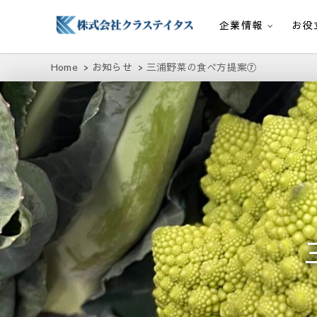
企業情報
お役
株式会社クラステイタス
地域のコミュニティーを大切にする企業
Home
お知らせ
三浦野菜の食べ方提案⑦