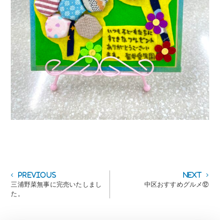
投
Previous
Next
Previous
Next
post:
post:
三浦野菜無事に完売いたしまし
中区おすすめグルメ⑫
稿
た。
ナ
ビ