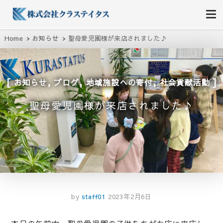
株式会社クラステイタス
地域のコミュニティーを大切にする企業
Home
お知らせ
聖母愛児園様が来店されました♪
,
,
,
お知らせ
ブログ
地域施設への寄付
社会貢献活動
聖母愛児園様が来店されました♪
by
staff01
2023年2月6日