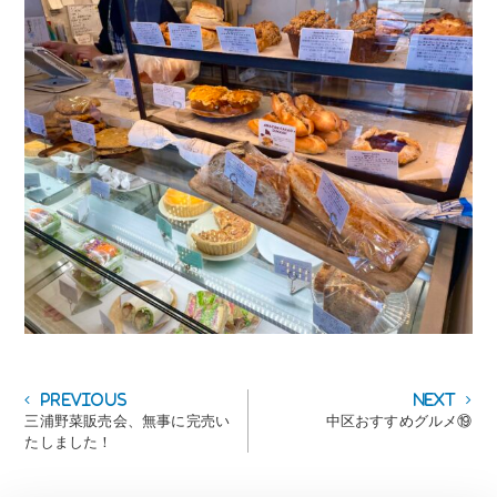
投
Previous
Next
Previous
Next
post:
post:
三浦野菜販売会、無事に完売い
中区おすすめグルメ⑲
稿
たしました！
ナ
ビ