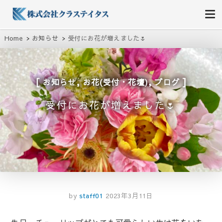
株式会社クラステイタス
地域のコミュニティーを大切にする企業
Home
お知らせ
受付にお花が増えました🌷
,
,
お知らせ
お花(受付・花壇)
ブログ
受付にお花が増えました🌷
by
staff01
2023年3月11日