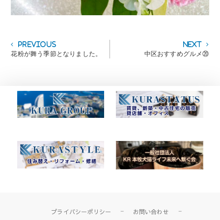
投
Previous
Next
Previous
Next
post:
post:
花粉が舞う季節となりました。
中区おすすめグルメ⑳
稿
ナ
ビ
ゲ
ー
シ
ョ
ン
プライバシーポリシー
お問い合わせ