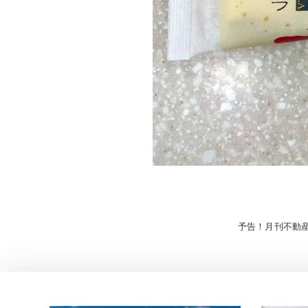
投
予告！月刊不動
稿
ナ
ビ
ゲ
ー