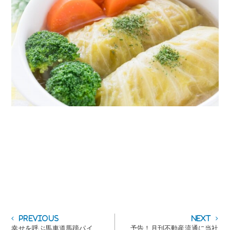
投
Previous
Next
Previous
Next
post:
post:
幸せを呼ぶ馬車道馬蹄パイ
予告！月刊不動産流通に当社