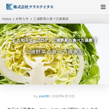
株式会社クラステイタス
地域のコミュニティーを大切にする企業
Home
お知らせ
三浦野菜の食べ方提案⑩
,
,
お知らせ
ブログ
三浦野菜の食べ方提案
三浦野菜の食べ方提案⑩
by
staff01
2023年4月10日