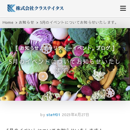
株式会社クラステイタス
地域のコミュニティーを大切にする企業
Home
お知らせ
5月のイベントについてお知らせいたします。
,
,
お知らせ
チャリティーイベント
ブログ
5月のイベントについてお知らせいたし
ます。
by
staff01
2023年4月27日