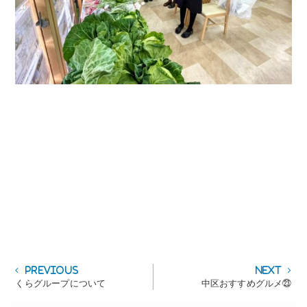
投
Previous
Next
Previous
Next
post:
post:
くらグループについて
中区おすすめグルメ㉓
稿
ナ