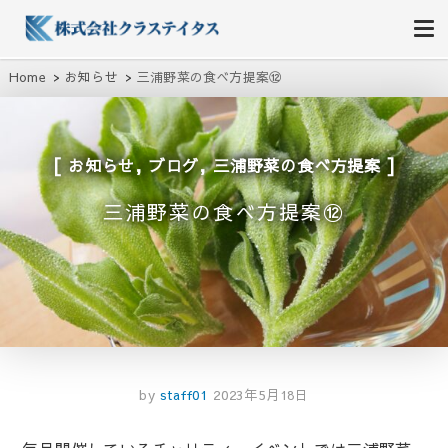
株式会社クラステイタス
地域のコミュニティーを大切にする企業
Home
お知らせ
三浦野菜の食べ方提案⑫
,
,
お知らせ
ブログ
三浦野菜の食べ方提案
三浦野菜の食べ方提案⑫
by
staff01
2023年5月18日