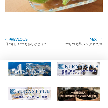
投
Previous
Next
Previous
Next
post:
post:
母の日。いつもありがとう🌹
幸せの芍薬(シャクヤク)🌼
稿
ナ
ビ
ゲ
ー
シ
ョ
ン