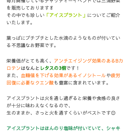
毎月開催しているチャリティーイベントでは三浦野菜
を販売しております🥬
その中でも珍しい
「アイスプラント」
についてご紹介
いたします。
葉っぱにプチプチとした水滴のようなものが付いてい
る不思議なお野菜です。
栄養価がとても高く、
アンチエイジング効果のあるBカ
ロテン
はなんと
レタスの3倍
です！
また、
血糖値を下げる効果があるイノシトール
や
疲労
回復に必要なクエン酸
も豊富に含まれています。
アイスプラントは火を通し過ぎると栄養や食感の良さ
が十分に味わえなくなるので、
生のままか、さっと火を通すくらいがベストです😊
アイスプラントはほんのり塩味が付いていて、シャキ