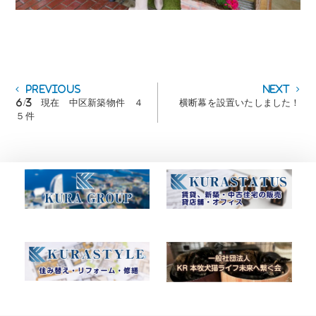
投
Previous
Next
Previous
Next
post:
post:
6/3 現在 中区新築物件 ４
横断幕を設置いたしました！
稿
５件
ナ
ビ
ゲ
ー
シ
ョ
ン