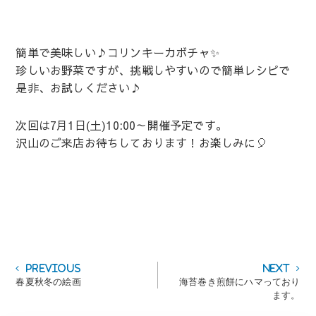
簡単で美味しい♪コリンキーカボチャ✨
珍しいお野菜ですが、挑戦しやすいので簡単レシピで
是非、お試しください♪
次回は7月1日(土)10:00～開催予定です。
沢山のご来店お待ちしております！お楽しみに🎈
投
Previous
Next
Previous
Next
post:
post:
春夏秋冬の絵画
海苔巻き煎餅にハマっており
稿
ます。
ナ