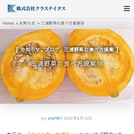
株式会社クラステイタス
地域のコミュニティーを大切にする企業
Home
お知らせ
三浦野菜の食べ方提案⑬
,
,
お知らせ
ブログ
三浦野菜の食べ方提案
三浦野菜の食べ方提案⑬
by
staff01
2023年6月12日