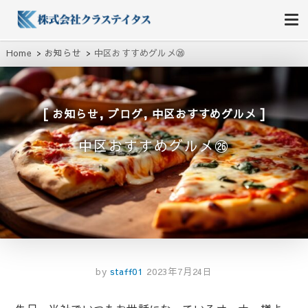
株式会社クラステイタス
地域のコミュニティーを大切にする企業
Home
お知らせ
中区おすすめグルメ㉖
,
,
お知らせ
ブログ
中区おすすめグルメ
中区おすすめグルメ㉖
by
staff01
2023年7月24日