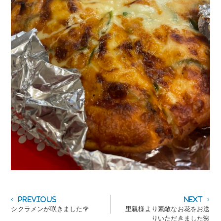
投
Previous
Next
Previous
Next
post:
post:
シクラメンが咲きました🌹
里親様より素敵なお花をお送
稿
りいただきました🌺