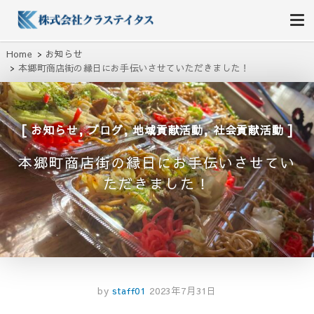
株式会社クラステイタス
地域のコミュニティーを大切にする企業
Home
お知らせ
本郷町商店街の縁日にお手伝いさせていただきました！
,
,
,
お知らせ
ブログ
地域貢献活動
社会貢献活動
本郷町商店街の縁日にお手伝いさせてい
ただきました！
by
staff01
2023年7月31日