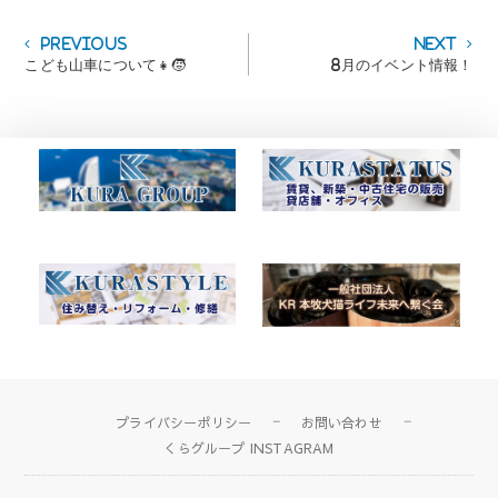
投
Previous
Next
Previous
Next
post:
post:
こども山車について👧🧒
8月のイベント情報！
稿
ナ
ビ
ゲ
ー
シ
ョ
ン
プライバシーポリシー
お問い合わせ
くらグループ INSTAGRAM