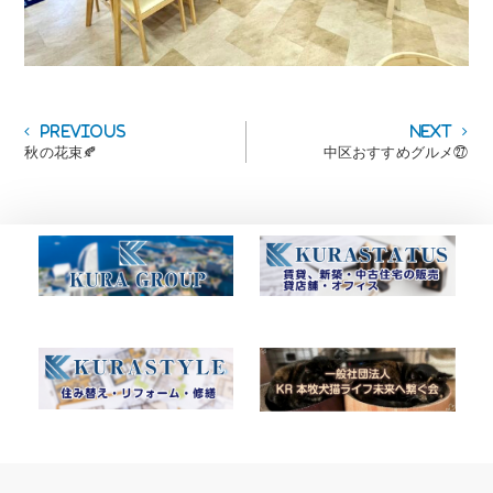
投
Previous
Next
Previous
Next
post:
post:
秋の花束🍂
中区おすすめグルメ㉗
稿
ナ
ビ
ゲ
ー
シ
ョ
ン