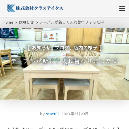
株式会社クラステイタス
地域のコミュニティーを大切にする企業
Home
お知らせ
テーブルが新しく入れ替わりました💡
,
,
お知らせ
ブログ
店内の様子
テーブルが新しく入れ替わりました💡
by
staff01
2023年8月20日