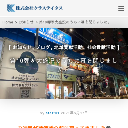
株式会社クラステイタス
地域のコミュニティーを大切にする企業
Home
お知らせ
第10弾🌟大盛況のうちに幕を閉じました。
,
,
,
お知らせ
ブログ
地域貢献活動
社会貢献活動
第10弾🌟大盛況のうちに幕を閉じまし
た。
by
staff01
2023年8月17日