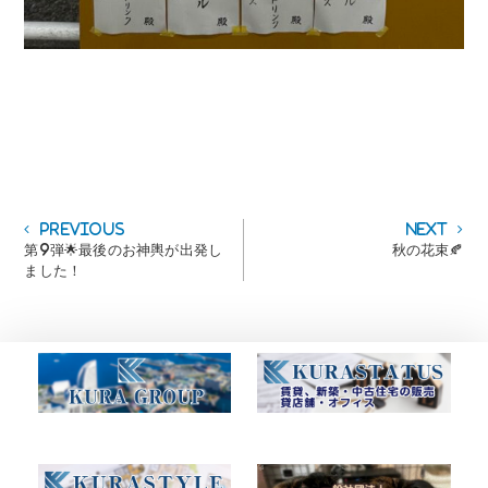
投
Previous
Next
Previous
Next
post:
post:
第9弾🌟最後のお神輿が出発し
秋の花束🍂
稿
ました！
ナ
ビ
ゲ
ー
シ
ョ
ン