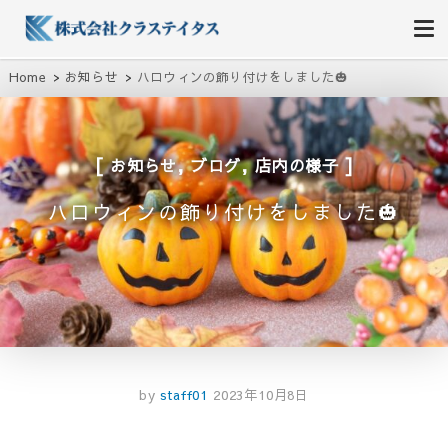
株式会社クラステイタス
地域のコミュニティーを大切にする企業
Home
お知らせ
ハロウィンの飾り付けをしました🎃
,
,
お知らせ
ブログ
店内の様子
ハロウィンの飾り付けをしました🎃
by
staff01
2023年10月8日