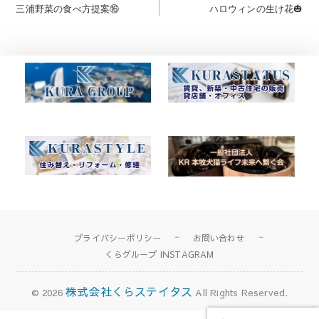
post:
post:
三浦野菜の食べ方提案⑯
ハロウィンの生け花🎃
稿
ナ
ビ
ゲ
ー
シ
ョ
ン
プライバシーポリシー
お問い合わせ
くらグループ INSTAGRAM
株式会社くらステイタス
© 2026
All Rights Reserved.