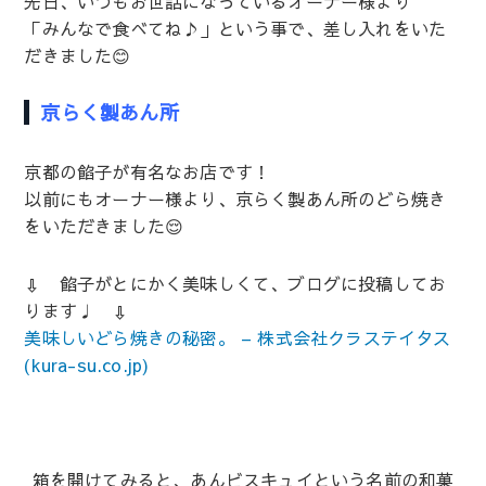
先日、いつもお世話になっているオーナー様より
「みんなで食べてね♪」という事で、差し入れをいた
だきました😊
京らく製あん所
京都の餡子が有名なお店です！
以前にもオーナー様より、京らく製あん所のどら焼き
をいただきました😌
⇩ 餡子がとにかく美味しくて、ブログに投稿してお
ります♩ ⇩
美味しいどら焼きの秘密。 – 株式会社クラステイタス
(kura-su.co.jp)
箱を開けてみると、
あんビスキュイ
という名前の和菓