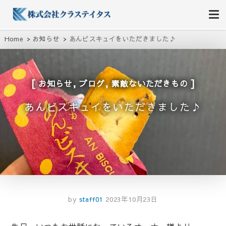
株式会社クラステイタス
地域のコミュニティーを大切にする企業
Home
お知らせ
あんビスキュイをいただきました♪
,
,
お知らせ
ブログ
素敵ないただきもの
あんビスキュイをいただきました♪
by
staff01
2023年10月23日