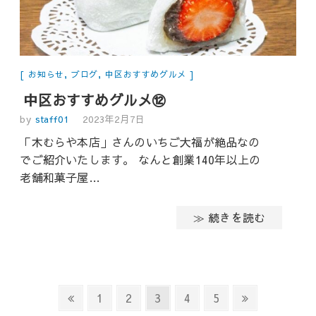
お知らせ
,
ブログ
,
中区おすすめグルメ
中区おすすめグルメ⑫
by
staff01
2023年2月7日
「木むらや本店」さんのいちご大福が絶品なの
でご紹介いたします。 なんと創業140年以上の
老舗和菓子屋…
≫ 続きを読む
投
Previous
Page
Page
Page
Page
Page
Next
1
2
3
4
5
稿
page
page