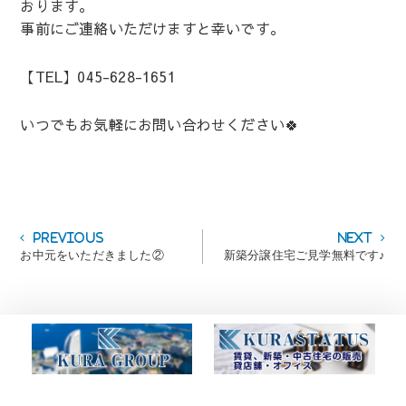
おります。
事前にご連絡いただけますと幸いです。
【TEL】045-628-1651
いつでもお気軽にお問い合わせください🍀
投
Previous
Next
Previous
Next
post:
post:
お中元をいただきました②
新築分譲住宅ご見学無料です♪
稿
ナ
ビ
ゲ
ー
シ
ョ