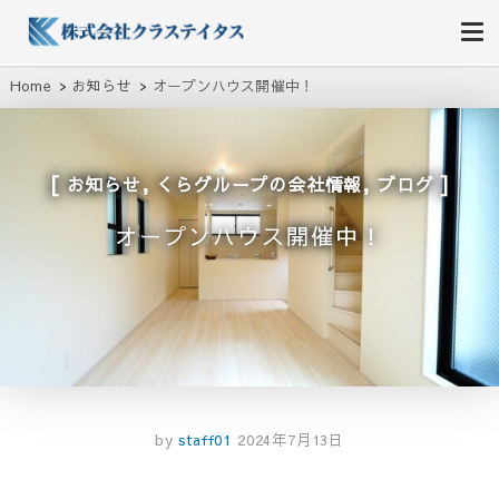
株式会社クラステイタス
地域のコミュニティーを大切にする企業
Home
お知らせ
オープンハウス開催中！
,
,
お知らせ
くらグループの会社情報
ブログ
オープンハウス開催中！
by
staff01
2024年7月13日