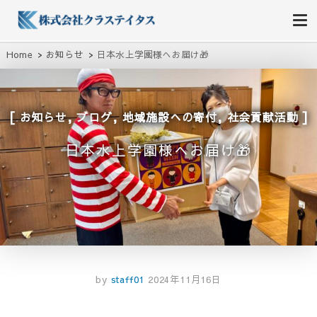
株式会社クラステイタス
地域のコミュニティーを大切にする企業
Home
お知らせ
日本水上学園様へお届け🎁
,
,
,
お知らせ
ブログ
地域施設への寄付
社会貢献活動
日本水上学園様へお届け🎁
by
staff01
2024年11月16日