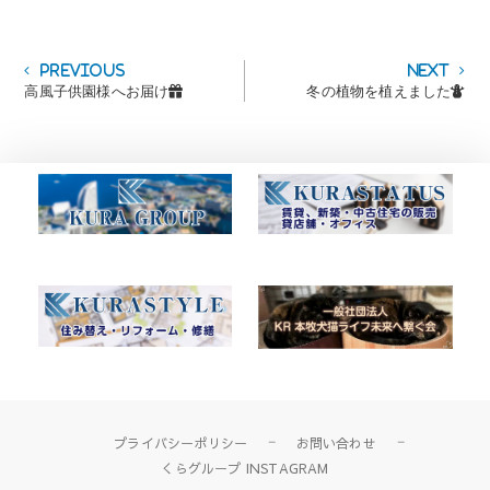
投
Previous
Next
Previous
Next
post:
post:
高風子供園様へお届け🎁
冬の植物を植えました⛄
稿
ナ
ビ
ゲ
ー
シ
ョ
ン
プライバシーポリシー
お問い合わせ
くらグループ INSTAGRAM