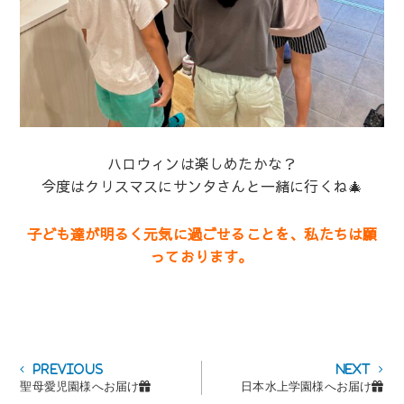
ハロウィンは楽しめたかな？
今度はクリスマスにサンタさんと一緒に行くね🎄
子ども達が明るく元気に過ごせることを、私たちは願
っております。
投
Previous
Next
Previous
Next
post:
post:
聖母愛児園様へお届け🎁
日本水上学園様へお届け🎁
稿