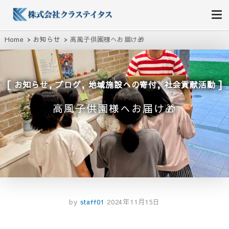
株式会社クラステイタス
地域のコミュニティーを大切にする企業
Home
お知らせ
高風子供園様へお届け🎁
,
,
,
お知らせ
ブログ
地域施設への寄付
社会貢献活動
高風子供園様へお届け🎁
by
staff01
2024年11月15日