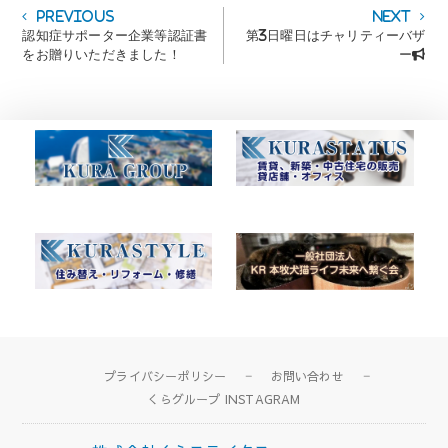
投
Previous
Next
Previous
Next
post:
post:
認知症サポーター企業等認証書
第3日曜日はチャリティーバザ
稿
をお贈りいただきました！
ー📢
ナ
ビ
ゲ
ー
シ
ョ
ン
プライバシーポリシー
お問い合わせ
くらグループ INSTAGRAM