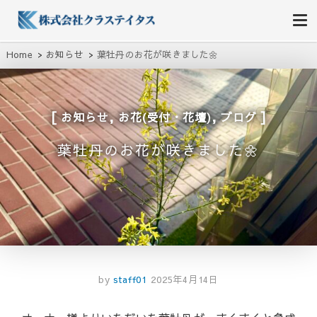
株式会社クラステイタス
地域のコミュニティーを大切にする企業
Home
お知らせ
葉牡丹のお花が咲きました🌼
,
,
お知らせ
お花(受付・花壇)
ブログ
葉牡丹のお花が咲きました🌼
by
staff01
2025年4月14日