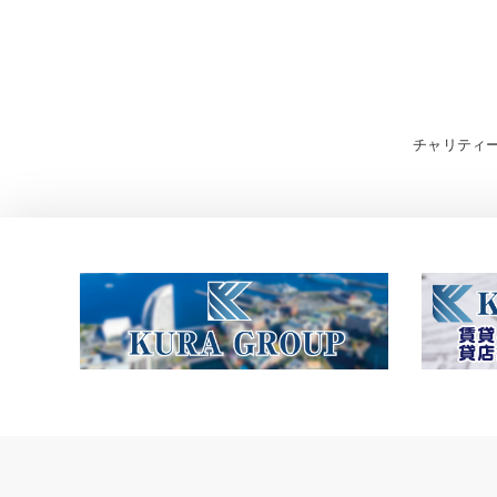
投
チャリティ
稿
ナ
ビ
ゲ
ー
シ
ョ
ン