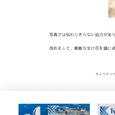
写真では伝わりきらない迫力がありま
改めまして、素敵な生け花を誠に
投
チャリティー
稿
ナ
ビ
ゲ
ー
シ
ョ