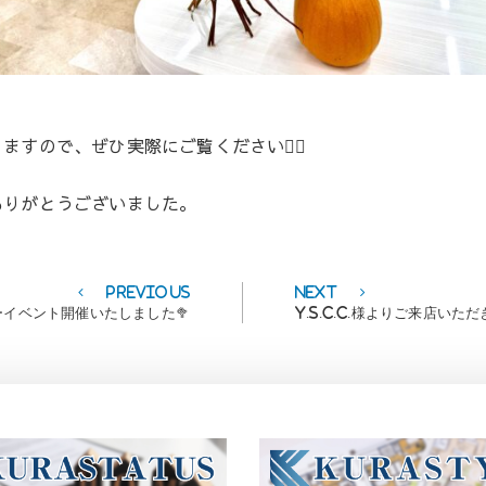
すので、ぜひ実際にご覧ください💁‍♀️
ありがとうございました。
Previous
Next
Previous
Next
post:
post:
イベント開催いたしました🥦
Y.S.C.C.様よりご来店いた