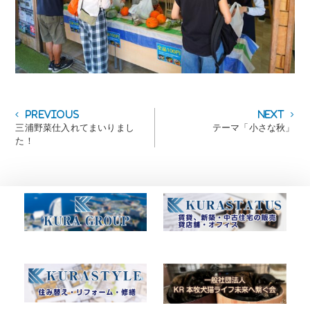
投
Previous
Next
Previous
Next
post:
post:
三浦野菜仕入れてまいりまし
テーマ「小さな秋」
稿
た！
ナ
ビ
ゲ
ー
シ
ョ
ン