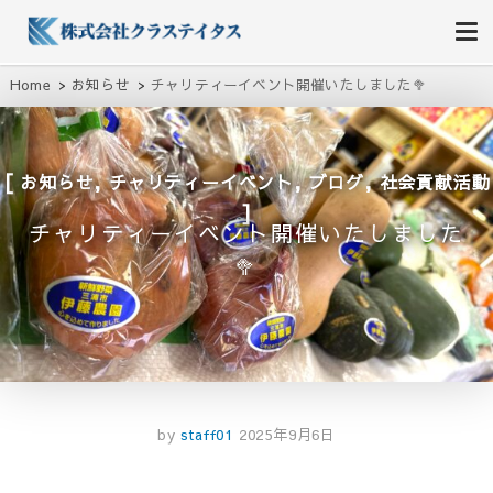
株式会社クラステイタス
地域のコミュニティーを大切にする企業
Home
お知らせ
チャリティーイベント開催いたしました🥦
,
,
,
お知らせ
チャリティーイベント
ブログ
社会貢献活動
チャリティーイベント開催いたしました
🥦
by
staff01
2025年9月6日