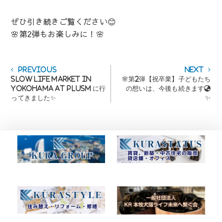
ぜひ引き続きご覧ください😊
🌸第2弾もお楽しみに！🌸
投
Previous
Next
Previous
Next
post:
post:
SLOW LIFE MARKET IN
🌸第2弾【祝卒業】子どもたち
稿
YOKOHAMA at PLUSM に行
の想いは、今後も続きます🌏
ナ
ってきました✨
✨
ビ
ゲ
ー
シ
ョ
ン