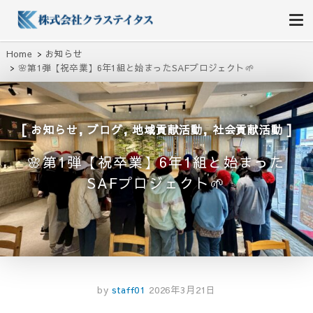
株式会社クラステイタス
地域のコミュニティーを大切にする企業
Home
お知らせ
🌸第1弾【祝卒業】6年1組と始まったSAFプロジェクト🌱
,
,
,
お知らせ
ブログ
地域貢献活動
社会貢献活動
🌸第1弾【祝卒業】6年1組と始まった
SAFプロジェクト🌱
by
staff01
2026年3月21日