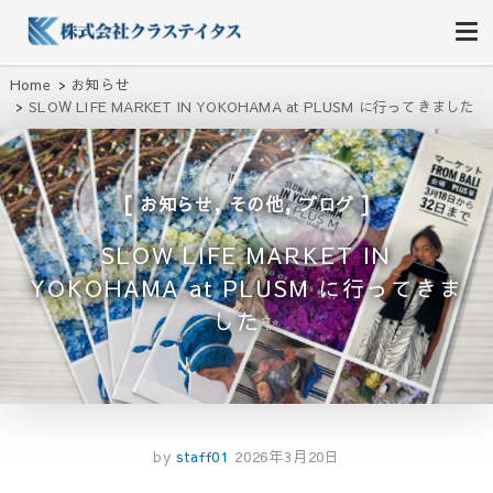
株式会社クラステイタス
地域のコミュニティーを大切にする企業
Home
お知らせ
SLOW LIFE MARKET IN YOKOHAMA at PLUSM に行ってきました
✨
,
,
お知らせ
その他
ブログ
SLOW LIFE MARKET IN
YOKOHAMA at PLUSM に行ってきま
した✨
by
staff01
2026年3月20日