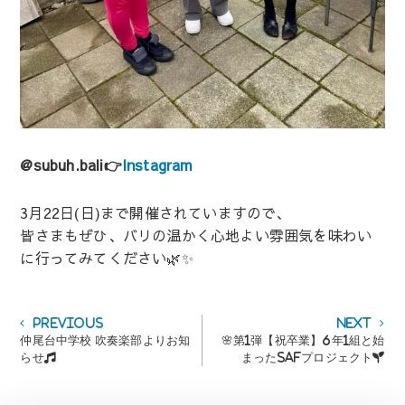
@subuh.bali👉
Instagram
3月22日(日)まで開催されていますので、
皆さまもぜひ、バリの温かく心地よい雰囲気を味わい
に行ってみてください🌿✨
投
Previous
Next
Previous
Next
post:
post:
仲尾台中学校 吹奏楽部よりお知
🌸第1弾【祝卒業】6年1組と始
稿
らせ🎵
まったSAFプロジェクト🌱
ナ
ビ