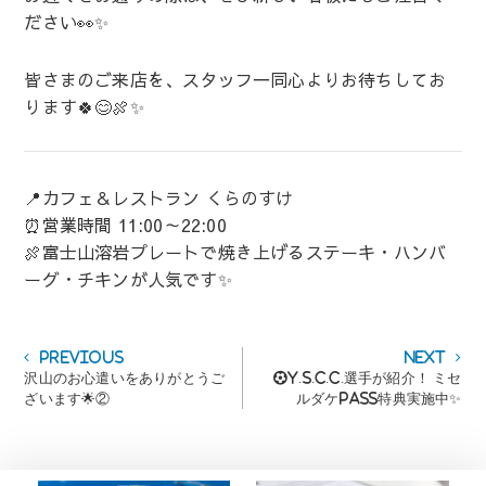
ださい👀✨
皆さまのご来店を、スタッフ一同心よりお待ちしてお
ります🍀😊🍖✨
📍カフェ＆レストラン くらのすけ
⏰営業時間 11:00～22:00
🍖富士山溶岩プレートで焼き上げるステーキ・ハンバ
ーグ・チキンが人気です✨
投
Previous
Next
Previous
Next
post:
post:
沢山のお心遣いをありがとうご
⚽Y.S.C.C.選手が紹介！ ミセ
稿
ざいます🌟②
ルダケPASS特典実施中✨
ナ
ビ
ゲ