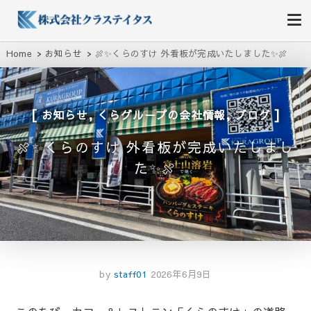
株式会社クラステイタス
地域のコミュニティーを大切にする企業
Home
お知らせ
🍖✨くらのすけ 外看板が完成いたしました✨🍖
,
,
お知らせ
くらグループの会社情報
ブログ
🍖✨くらのすけ 外看板が完成いたしまし
た✨🍖
by
staff01
2026年6月9日