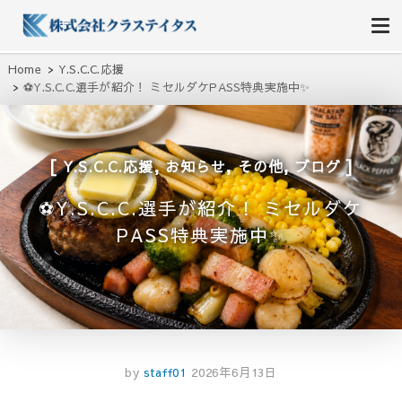
株式会社クラステイタス
地域のコミュニティーを大切にする企業
Home
Y.S.C.C.応援
⚽Y.S.C.C.選手が紹介！ ミセルダケPASS特典実施中✨
,
,
,
Y.S.C.C.応援
お知らせ
その他
ブログ
⚽Y.S.C.C.選手が紹介！ ミセルダケ
PASS特典実施中✨
by
staff01
2026年6月13日