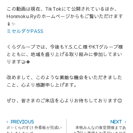
この動画は現在、TikTokにて公開されているほか、
Honmoku.Ryのホームページからもご覧いただけます
📱✨
ミセルダケPASS
くらグループでは、今後もY.S.C.C.様やKTグループ様
とともに、地域を盛り上げる取り組みに参加してまい
ります🤝🍀
改めまして、このような素敵な機会をいただきました
こと、心より感謝申し上げます。
ぜひ、皆さまのご来店を心よりお待ちしております😊
投
Previous
Next
Previous
Next
post:
post:
🍖✨くらのすけ 外看板が完成い
本牧みんなの食堂開催まであ
稿