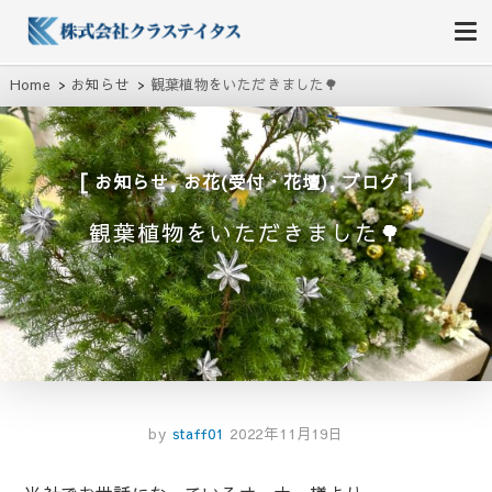
株式会社クラステイタス
地域のコミュニティーを大切にする企業
Home
お知らせ
観葉植物をいただきました🌳
,
,
お知らせ
お花(受付・花壇)
ブログ
観葉植物をいただきました🌳
by
staff01
2022年11月19日