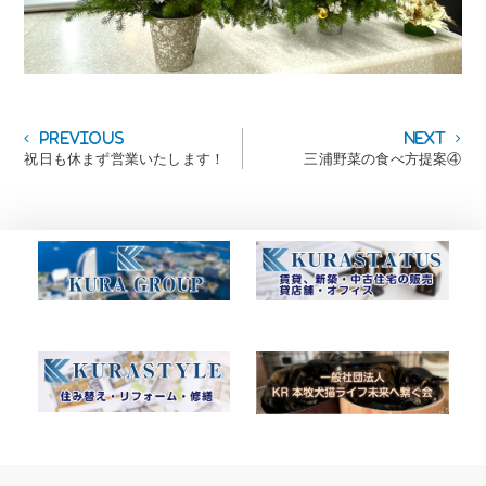
投
Previous
Next
Previous
Next
post:
post:
祝日も休まず営業いたします！
三浦野菜の食べ方提案④
稿
ナ
ビ
ゲ
ー
シ
ョ
ン