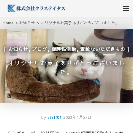
株式会社クラステイタス
地域のコミュニティーを大切にする企業
Home
お知らせ
オリジナルお菓子ありがとうございました。
,
,
,
お知らせ
ブログ
保護猫活動
素敵ないただきもの
オリジナルお菓子ありがとうございまし
た。
by
staff01
2023年1月27日