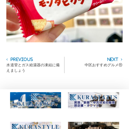
投
Previous
Next
Previous
Next
post:
post:
水道管とガス給湯器の凍結に備
中区おすすめグルメ⑪
稿
えましょう
ナ
ビ
ゲ
ー
シ
ョ
ン