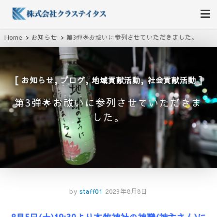
株式会社クラステイタス
地域のコミュニティーを大切にする企業
Home
お知らせ
第3弾🌟お祓いに参列させていただきました。
,
,
,
お知らせ
ブログ
地域貢献活動
社会貢献活動
第3弾🌟お祓いに参列させていただきま
した。
by
staff01
2023年8月8日