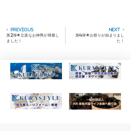
投
Previous
Next
Previous
Next
post:
post:
第2弾🌟立派なお神輿が帰着し
第4弾🌟お祭りが始まりまし
稿
ました！
た！
ナ
ビ
ゲ
ー
シ
ョ
ン