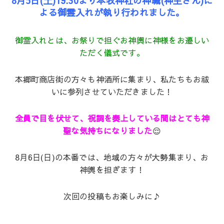
8月5日(土)19:30より本牧神社の神職(神主さん)に
よる御霊入れが執り行われました。
御霊入れとは、お祭りで担ぐお神輿に神様をお遷しい
ただく儀式です。
本郷町商店街の方々も神酒所に集まり、私たちもお祓
いに参列させていただきました！
全員で目を伏せて、祝詞を奏上している間はとても神
聖な気持ちになりました
😌
8月6日(日)の本番では、地域の方々が大勢集まり、お
神輿を担ぎます！
次回の投稿もお楽しみに♪